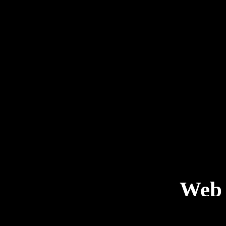
Web 
Non Gam