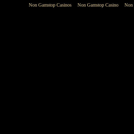
Non Gamstop Casinos
Non Gamstop Casino
Non 