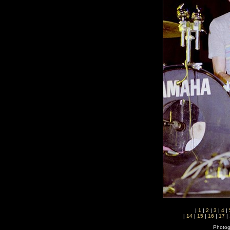
|
1
|
2
|
3
|
4
|
|
14
|
15
|
16
|
17
|
Photog