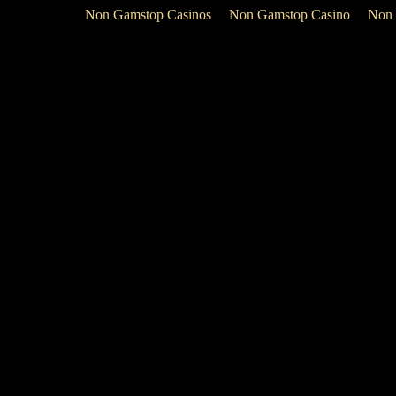
Non Gamstop Casinos
Non Gamstop Casino
Non 