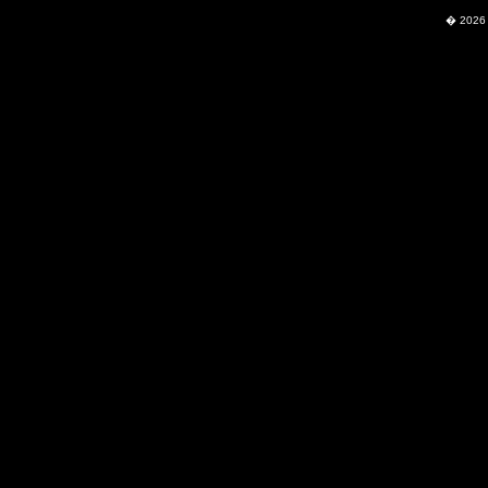
� 2026 