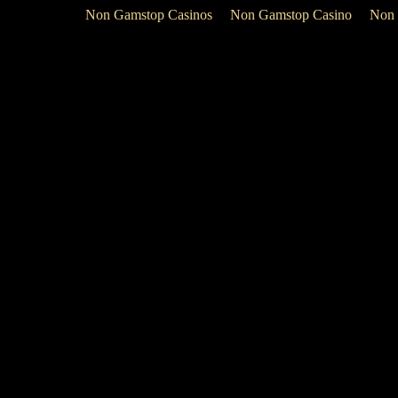
Non Gamstop Casinos
Non Gamstop Casino
Non 