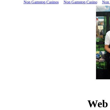
Non Gamstop Casinos
Non Gamstop Casino
Non 
Tony Hagger from Sparta. N
back
Web 