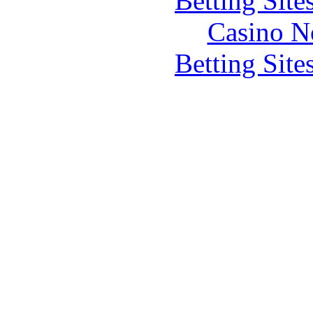
Betting Sit
Casino N
Betting Sit