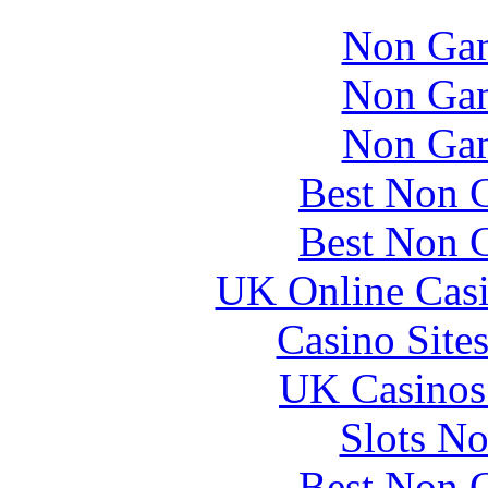
Non Gam
Non Gam
Non Gam
Best Non 
Best Non 
UK Online Cas
Casino Site
UK Casinos
Slots N
Best Non 