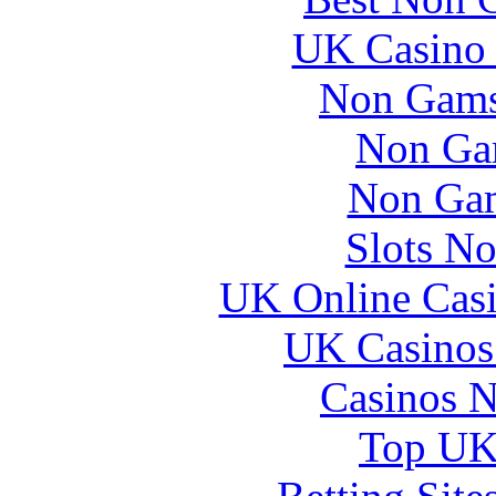
UK Casino
Non Gams
Non Ga
Non Gam
Slots N
UK Online Cas
UK Casinos
Casinos 
Top UK 