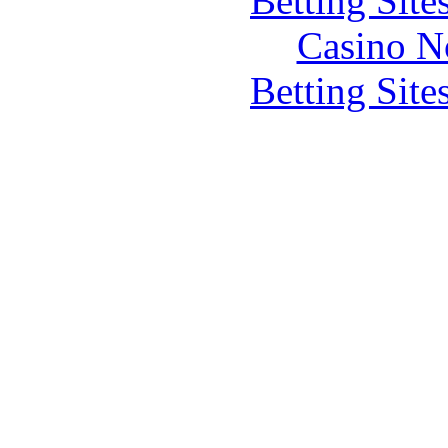
Betting Sit
Casino N
Betting Sit