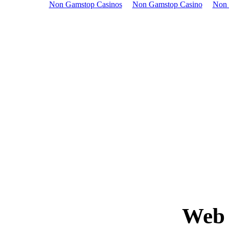
Non Gamstop Casinos
Non Gamstop Casino
Non 
back
Web 