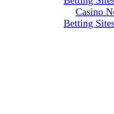
Betting Sit
Casino N
Betting Sit