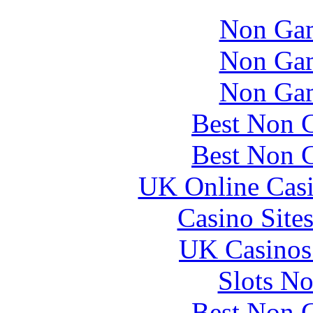
Non Gam
Non Gam
Non Gam
Best Non 
Best Non 
UK Online Cas
Casino Site
UK Casinos
Slots N
Best Non 