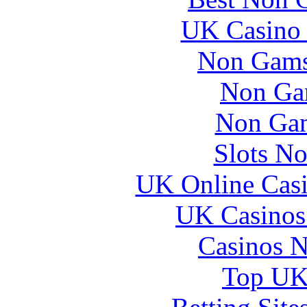
UK Casino
Non Gams
Non Ga
Non Gam
Slots N
UK Online Cas
UK Casinos
Casinos 
Top UK 